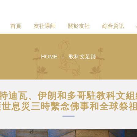
首頁
友社導師
關於友社
綜合資訊
HOME - 教科文足跡
 與科特迪瓦、伊朗和多哥駐教科
護世息災三時繫念佛事和全球祭