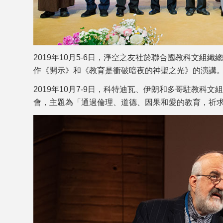
2019年10月5-6日，淨空之友社於聯合國教科文
作《開示》和《教育是衝破暗夜的神聖之光》的演講
2019年10月7-9日，科特迪瓦、伊朗和多哥駐教
會，主題為「通過倫理、道德、因果和愛的教育，祈