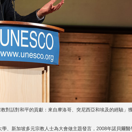
宗教對話對和平的貢獻：來自摩洛哥、突尼西亞和埃及的經驗」
大衛大學、新加坡多元宗教人士為大會做主題發言，2008年諾貝爾醫