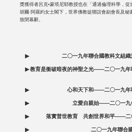
獎獲得者呂克•蒙塔尼耶教授也在「通過倫理科學，促
胡爾·阿羅約女士閣下，世界佛教徒聯誼會副會長及秘
致閉幕辭。
▶
二〇一九年聯合國教科文組織
▶
教育是衝破暗夜的神聖之光——二〇一九年
▶
心和天下和——二〇一九年
▶
立愛自親始——二〇一九
▶
落實普世教育 共創世界和平——二
▶
二〇一九年聯合