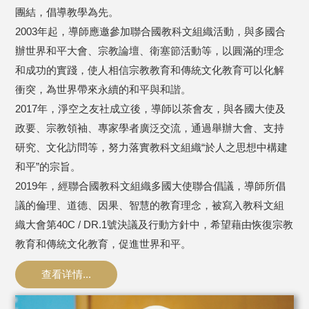
團結，倡導教學為先。
2003年起，導師應邀參加聯合國教科文組織活動，與多國合
辦世界和平大會、宗教論壇、衛塞節活動等，以圓滿的理念
和成功的實踐，使人相信宗教教育和傳統文化教育可以化解
衝突，為世界帶來永續的和平與和諧。
2017年，淨空之友社成立後，導師以茶會友，與各國大使及
政要、宗教領袖、專家學者廣泛交流，通過舉辦大會、支持
研究、文化訪問等，努力落實教科文組織“於人之思想中構建
和平”的宗旨。
2019年，經聯合國教科文組織多國大使聯合倡議，導師所倡
議的倫理、道德、因果、智慧的教育理念，被寫入教科文組
織大會第40C / DR.1號決議及行動方針中，希望藉由恢復宗教
教育和傳統文化教育，促進世界和平。
查看详情...