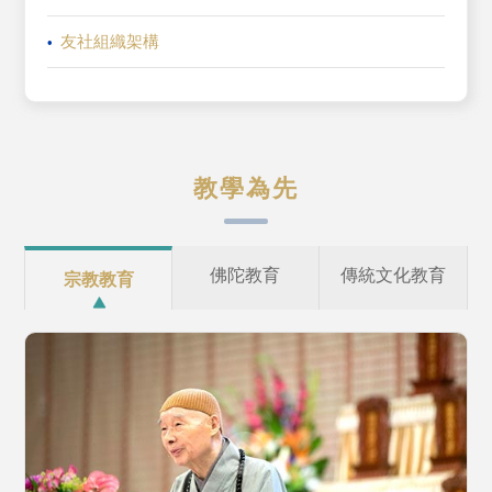
友社組織架構
•
教學為先
佛陀教育
傳統文化教育
宗教教育