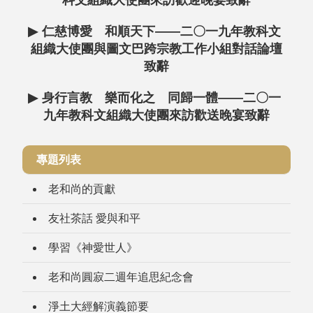
科文組織大使團來訪歡迎晚宴致辭
▶
仁慈博愛 和順天下——二〇一九年教科文
組織大使團與圖文巴跨宗教工作小組對話論壇
致辭
▶
身行言教 樂而化之 同歸一體——二〇一
九年教科文組織大使團來訪歡送晚宴致辭
專題列表
老和尚的貢獻
友社茶話 愛與和平
學習《神愛世人》
老和尚圓寂二週年追思紀念會
淨土大經解演義節要