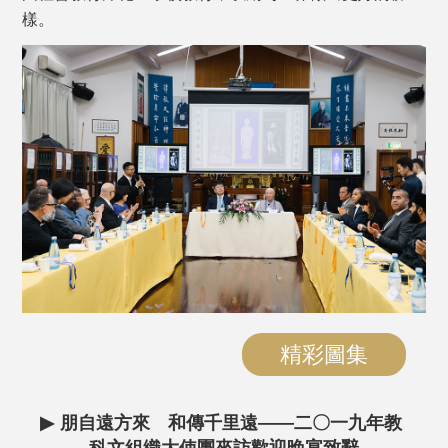
樣。
精彩圖集
▶
朋自遠方來 和傳千里遠——二〇一九年教