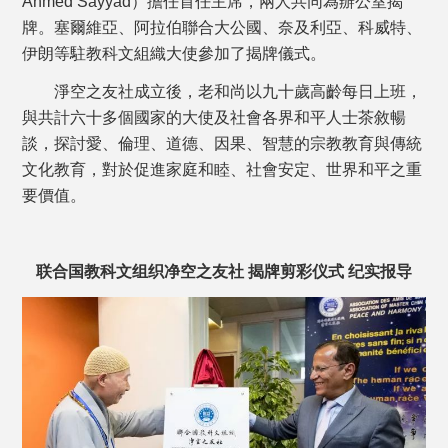
Ahmed Sayyad）擔任首任主席，兩人共同為辦公室揭
牌。塞爾維亞、阿拉伯聯合大公國、奈及利亞、科威特、
伊朗等駐教科文組織大使參加了揭牌儀式。
淨空之友社成立後，老和尚以九十歲高齡每日上班，
與共計六十多個國家的大使及社會各界和平人士茶敘暢
談，探討愛、倫理、道德、因果、智慧的宗教教育與傳統
文化教育，對於促進家庭和睦、社會安定、世界和平之重
要價值。
联合国教科文组织净空之友社
揭牌剪彩仪式 纪实报导