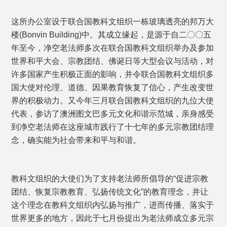
这所办公室设于联合国教科文组织一栋玻璃透亮的邦万大
楼(Bonvin Building)中。其成立缘起，是源于自二〇〇五
年至今，净空老法师多次在联合国教科文组织举办及参加
世界和平大会、宗教团结、佛诞日等大型会议与活动，对
许多国家产生积极正面的影响，并令联合国教科文组织多
国大使对伦理、道德、因果教育恢复了信心，产生改变世
界的积极动力。又今年三月联合国教科文组织的九位大使
代表，参访了澳洲图文巴多元文化和谐示范城，亲身感受
到净空老法师在这座城市践行了十七年的多元宗教团结理
念，确实能为社会带来和平与和谐。
教科文组织的大使们为了支持老法师所倡导的“促进宗教
团结、恢复宗教教育、弘扬传统文化”的教育理念，并让
这个理念在教科文组织内弘扬与推广，进而传播、落实于
世界更多的地方，因此于七月份提出为老法师成立多元宗