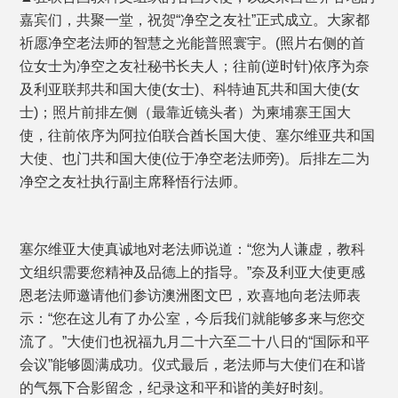
嘉宾们，共聚一堂，祝贺“净空之友社”正式成立。大家都
祈愿净空老法师的智慧之光能普照寰宇。(照片右侧的首
位女士为净空之友社秘书长夫人；往前(逆时针)依序为奈
及利亚联邦共和国大使(女士)、科特迪瓦共和国大使(女
士)；照片前排左侧（最靠近镜头者）为柬埔寨王国大
使，往前依序为阿拉伯联合酋长国大使、塞尔维亚共和国
大使、也门共和国大使(位于净空老法师旁)。后排左二为
净空之友社执行副主席释悟行法师。
塞尔维亚大使真诚地对老法师说道：“您为人谦虚，教科
文组织需要您精神及品德上的指导。”奈及利亚大使更感
恩老法师邀请他们参访澳洲图文巴，欢喜地向老法师表
示：“您在这儿有了办公室，今后我们就能够多来与您交
流了。”大使们也祝福九月二十六至二十八日的“国际和平
会议”能够圆满成功。仪式最后，老法师与大使们在和谐
的气氛下合影留念，纪录这和平和谐的美好时刻。