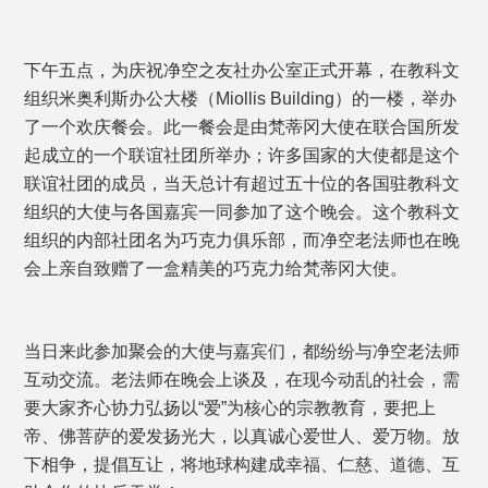
下午五点，为庆祝净空之友社办公室正式开幕，在教科文
组织米奥利斯办公大楼（Miollis Building）的一楼，举办
了一个欢庆餐会。此一餐会是由梵蒂冈大使在联合国所发
起成立的一个联谊社团所举办；许多国家的大使都是这个
联谊社团的成员，当天总计有超过五十位的各国驻教科文
组织的大使与各国嘉宾一同参加了这个晚会。这个教科文
组织的内部社团名为巧克力俱乐部，而净空老法师也在晚
会上亲自致赠了一盒精美的巧克力给梵蒂冈大使。
当日来此参加聚会的大使与嘉宾们，都纷纷与净空老法师
互动交流。老法师在晚会上谈及，在现今动乱的社会，需
要大家齐心协力弘扬以“爱”为核心的宗教教育，要把上
帝、佛菩萨的爱发扬光大，以真诚心爱世人、爱万物。放
下相争，提倡互让，将地球构建成幸福、仁慈、道德、互