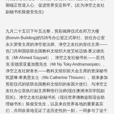
期端正世道人心、促进世界安定和平。(左为净空之友社
副秘书长陈俊安先生)
九月二十五日下午五点整，剪彩揭牌仪式在邦万大楼
(Bonvin Building)的528号办公室正式举行。担任办公室
永久荣誉主席的净空老法师、净空之友社的首任主席——
也门共和国驻联合国教科文组织大使艾哈迈德‧赛义德先
生（Mr Ahmed Sayyad）、净空之友社秘书长——尼‧托
克‧安德里亚曼加图先生（Mr Ny Toky Andriamanjato）、
净空之友社财务长——教科文组织前大会主席的资深秘书
凯瑟琳‧希奥恩女士（Ms Catherine Thiounn）、前来参加
剪彩仪式的驻联合国教科文组织的各国大使们、与净空之
友社办公室执行副主席释悟行法师(现任澳洲净宗学院副
院长)、净空之友社副秘书长（现任世界佛教徒联谊会助
理秘书长）陈俊安先生，以及来自世界各地的重要嘉宾
们，共同欢喜地见证了这历史性的一刻，一同参与了这个