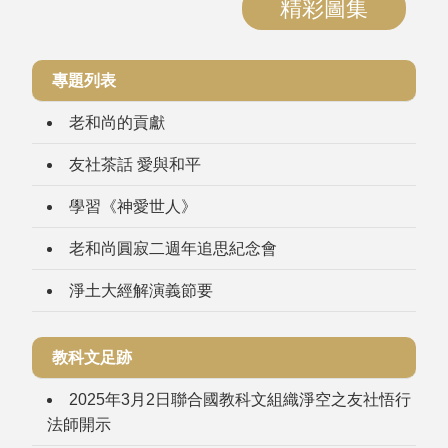
精彩圖集
專題列表
老和尚的貢獻
友社茶話 愛與和平
學習《神愛世人》
老和尚圓寂二週年追思紀念會
淨土大經解演義節要
教科文足跡
2025年3月2日聯合國教科文組織淨空之友社悟行
法師開示