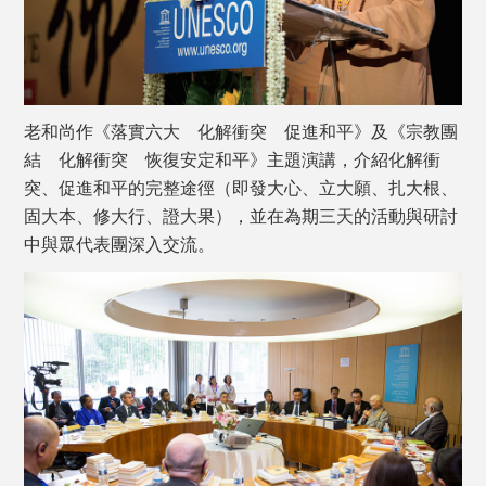
老和尚作《落實六大 化解衝突 促進和平》及《宗教團
結 化解衝突 恢復安定和平》主題演講，介紹化解衝
突、促進和平的完整途徑（即發大心、立大願、扎大根、
固大本、修大行、證大果），並在為期三天的活動與研討
中與眾代表團深入交流。