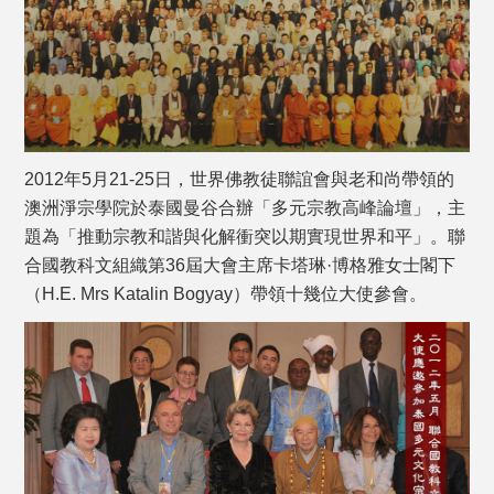
2012年5月21-25日，世界佛教徒聯誼會與老和尚帶領的
澳洲淨宗學院於泰國曼谷合辦「多元宗教高峰論壇」，主
題為「推動宗教和諧與化解衝突以期實現世界和平」。聯
合國教科文組織第36屆大會主席卡塔琳·博格雅女士閣下
（H.E. Mrs Katalin Bogyay）帶領十幾位大使參會。