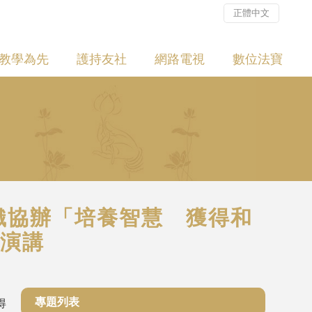
正體中文
教學為先
護持友社
網路電視
數位法寶
組織協辦「培養智慧 獲得和
演講
專題列表
得